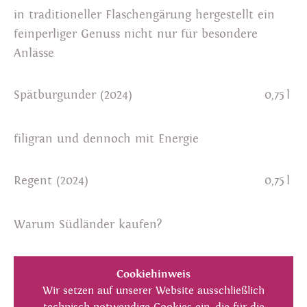
in traditioneller Flaschengärung hergestellt ein
feinperliger Genuss nicht nur für besondere
Anlässe
Spätburgunder (2024)
0,75 l
filigran und dennoch mit Energie
Regent (2024)
0,75 l
Warum Südländer kaufen?
Im Hofladen gibt’s aber außerdem auch frische
Cookiehinweis
Wachteleier aus Reichenberg und köstliches
Wir setzen auf unserer Website ausschließlich